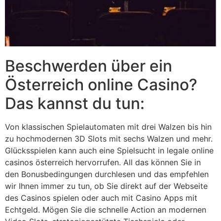
Beschwerden über ein
Österreich online Casino?
Das kannst du tun:
Von klassischen Spielautomaten mit drei Walzen bis hin
zu hochmodernen 3D Slots mit sechs Walzen und mehr.
Glücksspielen kann auch eine Spielsucht in legale online
casinos österreich hervorrufen. All das können Sie in
den Bonusbedingungen durchlesen und das empfehlen
wir Ihnen immer zu tun, ob Sie direkt auf der Webseite
des Casinos spielen oder auch mit Casino Apps mit
Echtgeld. Mögen Sie die schnelle Action an modernen