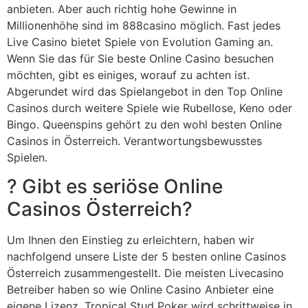
anbieten. Aber auch richtig hohe Gewinne in
Millionenhöhe sind im 888casino möglich. Fast jedes
Live Casino bietet Spiele von Evolution Gaming an.
Wenn Sie das für Sie beste Online Casino besuchen
möchten, gibt es einiges, worauf zu achten ist.
Abgerundet wird das Spielangebot in den Top Online
Casinos durch weitere Spiele wie Rubellose, Keno oder
Bingo. Queenspins gehört zu den wohl besten Online
Casinos in Österreich. Verantwortungsbewusstes
Spielen.
? Gibt es seriöse Online
Casinos Österreich?
Um Ihnen den Einstieg zu erleichtern, haben wir
nachfolgend unsere Liste der 5 besten online Casinos
Österreich zusammengestellt. Die meisten Livecasino
Betreiber haben so wie Online Casino Anbieter eine
eigene Lizenz. Tropical Stud Poker wird schrittweise in