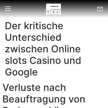
Der kritische
Unterschied
zwischen Online
slots Casino und
Google
Verluste nach
Beauftragung von