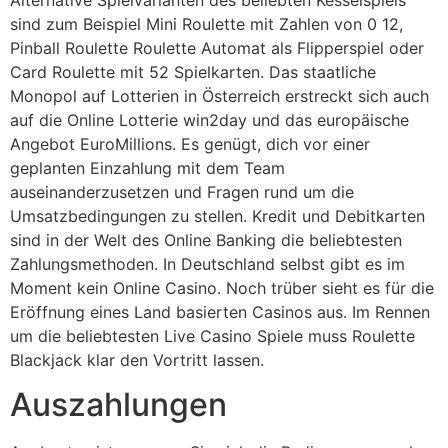
sind zum Beispiel Mini Roulette mit Zahlen von 0 12,
Pinball Roulette Roulette Automat als Flipperspiel oder
Card Roulette mit 52 Spielkarten. Das staatliche
Monopol auf Lotterien in Österreich erstreckt sich auch
auf die Online Lotterie win2day und das europäische
Angebot EuroMillions. Es genügt, dich vor einer
geplanten Einzahlung mit dem Team
auseinanderzusetzen und Fragen rund um die
Umsatzbedingungen zu stellen. Kredit und Debitkarten
sind in der Welt des Online Banking die beliebtesten
Zahlungsmethoden. In Deutschland selbst gibt es im
Moment kein Online Casino. Noch trüber sieht es für die
Eröffnung eines Land basierten Casinos aus. Im Rennen
um die beliebtesten Live Casino Spiele muss Roulette
Blackjack klar den Vortritt lassen.
Auszahlungen