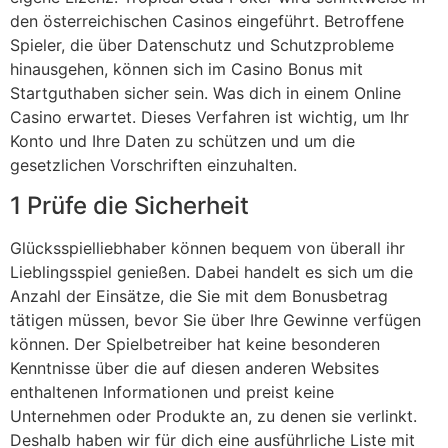
den österreichischen Casinos eingeführt. Betroffene
Spieler, die über Datenschutz und Schutzprobleme
hinausgehen, können sich im Casino Bonus mit
Startguthaben sicher sein. Was dich in einem Online
Casino erwartet. Dieses Verfahren ist wichtig, um Ihr
Konto und Ihre Daten zu schützen und um die
gesetzlichen Vorschriften einzuhalten.
1 Prüfe die Sicherheit
Glücksspielliebhaber können bequem von überall ihr
Lieblingsspiel genießen. Dabei handelt es sich um die
Anzahl der Einsätze, die Sie mit dem Bonusbetrag
tätigen müssen, bevor Sie über Ihre Gewinne verfügen
können. Der Spielbetreiber hat keine besonderen
Kenntnisse über die auf diesen anderen Websites
enthaltenen Informationen und preist keine
Unternehmen oder Produkte an, zu denen sie verlinkt.
Deshalb haben wir für dich eine ausführliche Liste mit