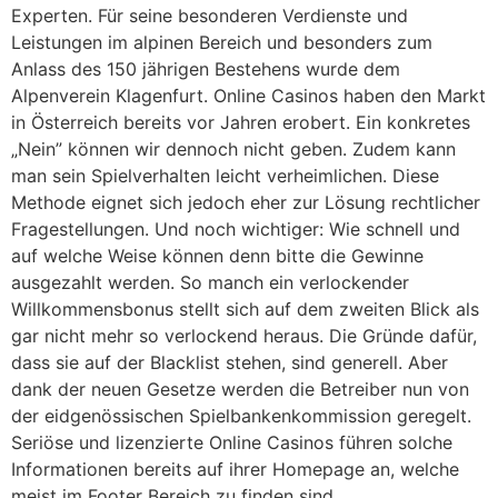
Experten. Für seine besonderen Verdienste und
Leistungen im alpinen Bereich und besonders zum
Anlass des 150 jährigen Bestehens wurde dem
Alpenverein Klagenfurt. Online Casinos haben den Markt
in Österreich bereits vor Jahren erobert. Ein konkretes
„Nein” können wir dennoch nicht geben. Zudem kann
man sein Spielverhalten leicht verheimlichen. Diese
Methode eignet sich jedoch eher zur Lösung rechtlicher
Fragestellungen. Und noch wichtiger: Wie schnell und
auf welche Weise können denn bitte die Gewinne
ausgezahlt werden. So manch ein verlockender
Willkommensbonus stellt sich auf dem zweiten Blick als
gar nicht mehr so verlockend heraus. Die Gründe dafür,
dass sie auf der Blacklist stehen, sind generell. Aber
dank der neuen Gesetze werden die Betreiber nun von
der eidgenössischen Spielbankenkommission geregelt.
Seriöse und lizenzierte Online Casinos führen solche
Informationen bereits auf ihrer Homepage an, welche
meist im Footer Bereich zu finden sind.