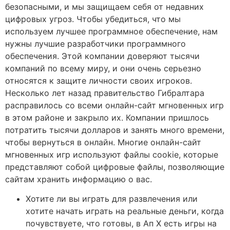
безопасными, и мы защищаем себя от недавних
цифровых угроз. Чтобы убедиться, что мы
используем лучшее программное обеспечение, нам
нужны лучшие разработчики программного
обеспечения. Этой компании доверяют тысячи
компаний по всему миру, и они очень серьезно
относятся к защите личности своих игроков.
Несколько лет назад правительство Гибралтара
расправилось со всеми онлайн-сайт мгновенных игр
в этом районе и закрыло их. Компании пришлось
потратить тысячи долларов и занять много времени,
чтобы вернуться в онлайн. Многие онлайн-сайт
мгновенных игр используют файлы cookie, которые
представляют собой цифровые файлы, позволяющие
сайтам хранить информацию о вас.
Хотите ли вы играть для развлечения или
хотите начать играть на реальные деньги, когда
почувствуете, что готовы, в Ап Х есть игры на