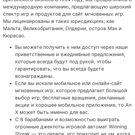
международную компанию, предлагающую широкий
спектр игр и продуктов для сайт мгновенных игр.
Мы лицензированы в таких юрисдикциях, как
Мальта, Великобритания, Олдерни, остров Мэн и
Кюрасао.
Вы можете получить к ним доступ через наши
приветственные и ежедневные предложения,
которые всегда будут под рукой, чтобы
гарантировать, что вы всегда будете
вознаграждены.
Если вы искали мобильное или онлайн-сайт
мгновенных игр, которое предлагает большой
выбор игр, бесплатные вращения, рекламные
акции и хорошее мобильное приложение, то Ап
Х может быть именно для вас.
С 8 барабанами и возможностью выиграть
огромные джекпоты игровой автомат Winning
Streak — это первое, что приходит на ум, когда