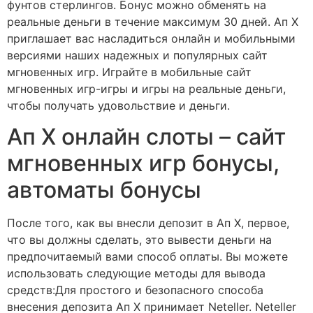
фунтов стерлингов. Бонус можно обменять на
реальные деньги в течение максимум 30 дней. Ап Х
приглашает вас насладиться онлайн и мобильными
версиями наших надежных и популярных сайт
мгновенных игр. Играйте в мобильные сайт
мгновенных игр-игры и игры на реальные деньги,
чтобы получать удовольствие и деньги.
Ап Х онлайн слоты – сайт
мгновенных игр бонусы,
автоматы бонусы
После того, как вы внесли депозит в Ап Х, первое,
что вы должны сделать, это вывести деньги на
предпочитаемый вами способ оплаты. Вы можете
использовать следующие методы для вывода
средств: Для простого и безопасного способа
внесения депозита Ап Х принимает Neteller. Neteller