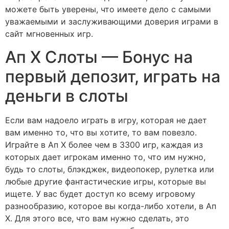
можете быть уверены, что имеете дело с самыми
уважаемыми и заслуживающими доверия играми в
сайт мгновенных игр.
Ап Х Слоты — Бонус на
первый депозит, играть на
деньги в слоты
Если вам надоело играть в игру, которая не дает
вам именно то, что вы хотите, то вам повезло.
Играйте в Ап Х более чем в 3300 игр, каждая из
которых дает игрокам именно то, что им нужно,
будь то слоты, блэкджек, видеопокер, рулетка или
любые другие фантастические игры, которые вы
ищете. У вас будет доступ ко всему игровому
разнообразию, которое вы когда-либо хотели, в Ап
Х. Для этого все, что вам нужно сделать, это