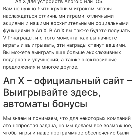
Ап Х для устройств Android или iOS.
Вам не нужно быть крупным игроком, чтобы
наслаждаться отличными играми, отличными
акциями и нашими восхитительными социальными
функциями в Ап Х. В Ап Х вы также будете получать
VIP-награды, и с того момента, как вы начнете
играть и выигрывать, эти награды станут вашими.
Вы можете выиграть еще больше эксклюзивных
подарков и улучшений, а также эксклюзивные
предложения и многое другое.
Ап Х – официальный сайт –
Выигрывайте здесь,
автоматы бонусы
Мы знаем и понимаем, что для некоторых компаний
это непростая задача, но мы делаем все возможное,
чтобы игры и наше программное обеспечение были