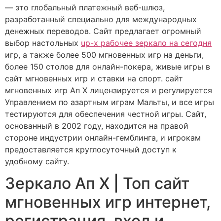
— это глобальный платежный веб-шлюз,
разработанный специально для международных
денежных переводов. Сайт предлагает огромный
выбор настольных
up-x рабочее зеркало на сегодня
игр, а также более 500 мгновенных игр на деньги,
более 150 столов для онлайн-покера, живые игры в
сайт мгновенных игр и ставки на спорт. сайт
мгновенных игр Ап Х лицензируется и регулируется
Управлением по азартным играм Мальты, и все игры
тестируются для обеспечения честной игры. Сайт,
основанный в 2002 году, находится на правой
стороне индустрии онлайн-гемблинга, и игрокам
предоставляется круглосуточный доступ к
удобному сайту.
Зеркало Ап Х | Топ сайт
мгновенных игр интернет,
регистрация, вход и