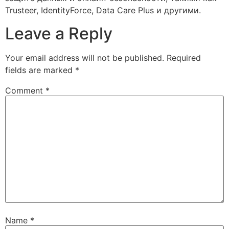
Trusteer, IdentityForce, Data Care Plus и другими.
Leave a Reply
Your email address will not be published.
Required
fields are marked
*
Comment
*
Name
*