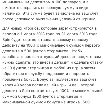
минимальным депозитом в 100 долларов, и вы
сможете сохранить внесенную сумму в виде
наличных. Эта сумма будет зачислена на ваш счет
после успешного выполнения условий отыгрыша.
Для новых игроков, которые зарегистрируются в
период с 1 марта 2018 года по 31 марта 2018 года,
Spin будет соответствовать вашему первому
депозиту на 100% с максимальной суммой первого
депозита в 500 фунтов стерлингов. Чтобы
заработать соответствующий депозит, все, что вам
нужно сделать, это внести депозит и сделать ставку
на 10 фунтов стерлингов в любой из игр, а затем
обратиться в службу поддержки и попросить
применить бонус. Бонус зачисляется на ваш счет
через 48 часов после вашей игры, и ваш второй
депозит в Spin соответствует 100%, с максимальной
суммой бонуса 1500 фунтов стерлингов и
максимальной суммой бонуса на игрока 1500