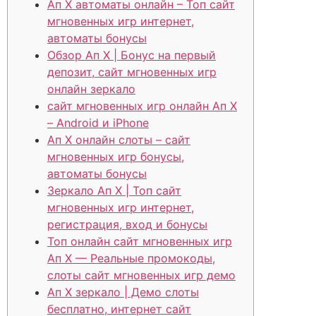
Ап Х автоматы онлайн – Топ сайт
мгновенных игр интернет,
автоматы бонусы
Обзор Ап Х | Бонус на первый
депозит, сайт мгновенных игр
онлайн зеркало
сайт мгновенных игр онлайн Ап Х
– Android и iPhone
Ап Х онлайн слоты – сайт
мгновенных игр бонусы,
автоматы бонусы
Зеркало Ап Х | Топ сайт
мгновенных игр интернет,
регистрация, вход и бонусы
Топ онлайн сайт мгновенных игр
Ап Х — Реальные промокоды,
слоты сайт мгновенных игр демо
Ап Х зеркало | Демо слоты
бесплатно, интернет сайт