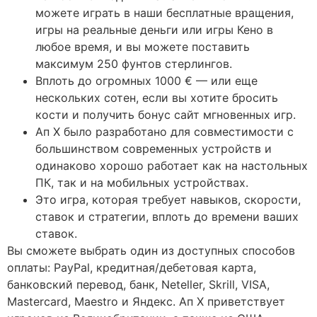
можете играть в наши бесплатные вращения,
игры на реальные деньги или игры Кено в
любое время, и вы можете поставить
максимум 250 фунтов стерлингов.
Вплоть до огромных 1000 € — или еще
нескольких сотен, если вы хотите бросить
кости и получить бонус сайт мгновенных игр.
Ап Х было разработано для совместимости с
большинством современных устройств и
одинаково хорошо работает как на настольных
ПК, так и на мобильных устройствах.
Это игра, которая требует навыков, скорости,
ставок и стратегии, вплоть до времени ваших
ставок.
Вы сможете выбрать один из доступных способов
оплаты: PayPal, кредитная/дебетовая карта,
банковский перевод, банк, Neteller, Skrill, VISA,
Mastercard, Maestro и Яндекс. Ап Х приветствует