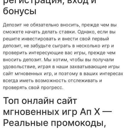
бонусы
Депозит не обязательно вносить, прежде чем вы
сможете начать делать ставки. Однако, если вы
решите инвестировать и внести свой первый
депозит, не забудьте сыграть в несколько игр и
проверить интересующие вас игры, прежде чем
вносить депозит. Мы хотим, чтобы вы получали
удовольствие, играя в наши захватывающие игры
сайт мгновенных игр, и поэтому в ваших интересах
всегда иметь возможность отслеживать и
проверять свой прогресс.
Топ онлайн сайт
мгновенных игр Ап Х —
Реальные промокоды,