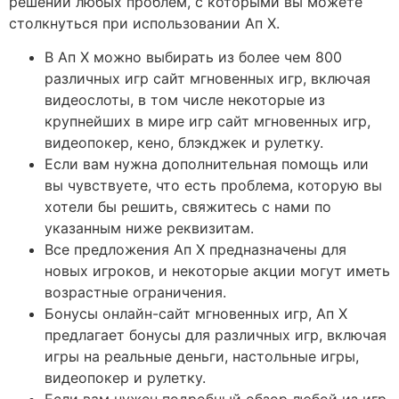
решении любых проблем, с которыми вы можете
столкнуться при использовании Ап Х.
В Ап Х можно выбирать из более чем 800
различных игр сайт мгновенных игр, включая
видеослоты, в том числе некоторые из
крупнейших в мире игр сайт мгновенных игр,
видеопокер, кено, блэкджек и рулетку.
Если вам нужна дополнительная помощь или
вы чувствуете, что есть проблема, которую вы
хотели бы решить, свяжитесь с нами по
указанным ниже реквизитам.
Все предложения Ап Х предназначены для
новых игроков, и некоторые акции могут иметь
возрастные ограничения.
Бонусы онлайн-сайт мгновенных игр, Ап Х
предлагает бонусы для различных игр, включая
игры на реальные деньги, настольные игры,
видеопокер и рулетку.
Если вам нужен подробный обзор любой из игр,