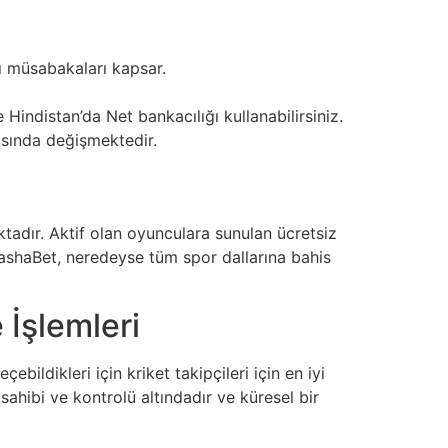
sı müsabakaları kapsar.
ndistan’da Net bankacılığı kullanabilirsiniz.
asında değişmektedir.
tadır. Aktif olan oyunculara sunulan ücretsiz
ashaBet, neredeyse tüm spor dallarına bahis
İşlemleri
bildikleri için kriket takipçileri için en iyi
ahibi ve kontrolü altındadır ve küresel bir