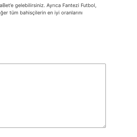
t’e gelebilirsiniz. Ayrıca Fantezi Futbol, ​​
er tüm bahisçilerin en iyi oranlarını