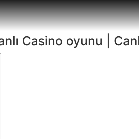
lı Casino oyunu | Canl