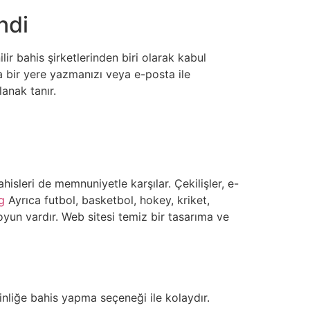
ndi
lir bahis şirketlerinden biri olarak kabul
 bir yere yazmanızı veya e-posta ile
anak tanır.
sleri de memnuniyetle karşılar. Çekilişler, e-
g
Ayrıca futbol, ​​basketbol, ​​hokey, kriket,
oyun vardır. Web sitesi temiz bir tasarıma ve
inliğe bahis yapma seçeneği ile kolaydır.