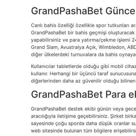
GrandPashaBet Güncel
Canlı bahis özelliği özellikle spor tutkunları a
GrandPashaBet bir bahis geçmişi oluşturacak
yapabilirsiniz ve para yatırma/çekme işlemi 24
Grand Slam, Avustralya Açık, Wimbledon, ABD Aç
diğer ülkelerdeki turnuvalara da bahis oynayabi
Kullanıcılar tabletlerde olduğu gibi mobil ciha
kullanır. Herhangi bir üçüncü taraf sunucusuna
diğerlerinden daha az güvenilir olduğu bilinen 
GrandPashaBet Para ekm
GrandPashaBet destek ekibi günün veya geceni
aracılığıyla iletişime geçebilirsiniz. Şirket 
sayesinde çoğu sporda daha düşük oranlar su
web sitesinde bulunan tüm bilgilere erişebilir